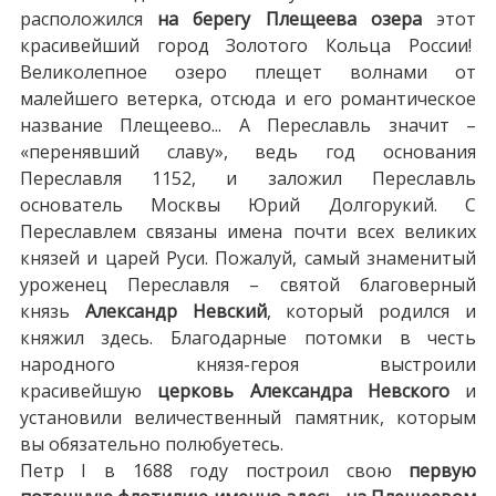
расположился
на берегу Плещеева озера
этот
красивейший город Золотого Кольца России!
Великолепное озеро плещет волнами от
малейшего ветерка, отсюда и его романтическое
название Плещеево... А Переславль значит –
«перенявший славу», ведь год основания
Переславля 1152, и заложил Переславль
основатель Москвы Юрий Долгорукий. С
Переславлем связаны имена почти всех великих
князей и царей Руси. Пожалуй, самый знаменитый
уроженец Переславля – святой благоверный
князь
Александр Невский
, который родился и
княжил здесь. Благодарные потомки в честь
народного князя-героя выстроили
красивейшую
церковь Александра Невского
и
установили величественный памятник, которым
вы обязательно полюбуетесь.
Петр I в 1688 году построил свою
первую