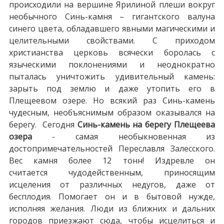
происходили на вершине Ярилиной плеши вокруг
необычного Синь-камня – гигантского валуна
синего цвета, обладавшего явными магическими и
целительными свойствами. С приходом
христианства церковь всячески боролась с
языческими поклонениями и неоднократно
пыталась уничтожить удивительный камень:
зарыть под землю и даже утопить его в
Плещеевом озере. Но всякий раз Синь-камень
чудесным, необъяснимым образом оказывался на
берегу. Сегодня
Синь-камень на берегу Плещеева
озера
- самая необыкновенная из
достопримечательностей Переславля Залесского.
Вес камня более 12 тонн! Издревле он
считается чудодейственным, приносящим
исцеления от различных недугов, даже от
бесплодия. Помогает он и в бытовой нужде,
исполняя желания. Люди из ближних и дальних
городов приезжают сюда, чтобы исцелиться и