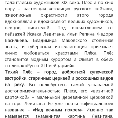
талантливых художников XIX века. Плёс и по сию
пору – настоящая «столица» русского пейзажа,
живописные окрестности этого города
вдохновляли и вдохновляют великих художников,
певцов, писателей... Под впечатлением от
пейзажей Исаака Левитана, Ильи Репина, Федора
Васильева, Владимира Маковского столичная
знать, и губернская интеллигенция приезжает
лично любоваться красотами Плёса. Плёс
становится модным курортом и слывет в обеих
столицах «Русской Швейцарией».
Тихий Плёс – город добротной купеческой
застройки, старинных церквей и роскошных видов
на реку.
Вы полюбуетесь самой узнаваемой
достопримечательностью Плёса, его «визитной
карточкой» – маленькой деревянной церковкой
на горе Левитана. Ее уже почти «официальное»
название –
«Над вечным покоем
». Именно так
называется знаменитая картина Левитана,