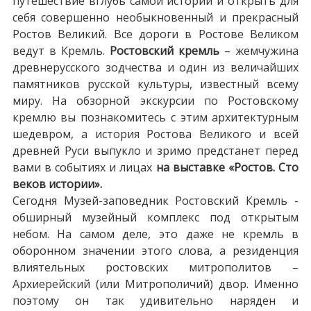
путешествие вглубь самой истории и открыть для
себя совершенно необыкновенный и прекрасный
Ростов Великий. Все дороги в Ростове Великом
ведут в Кремль.
Ростовский кремль
– жемчужина
древнерусского зодчества и один из величайших
памятников русской культуры, известный всему
миру. На обзорной экскурсии по Ростовскому
кремлю вы познакомитесь с этим архитектурным
шедевром, а история Ростова Великого и всей
древней Руси выпукло и зримо предстанет перед
вами в событиях и лицах
на выставке «Ростов. Сто
веков истории».
Сегодня Музей-заповедник Ростовский Кремль -
обширный музейный комплекс под открытым
небом. На самом деле, это даже не кремль в
оборонном значении этого слова, а резиденция
влиятельных ростовских митрополитов –
Архиерейский (или Митрополичий) двор. Именно
поэтому он так удивительно наряден и