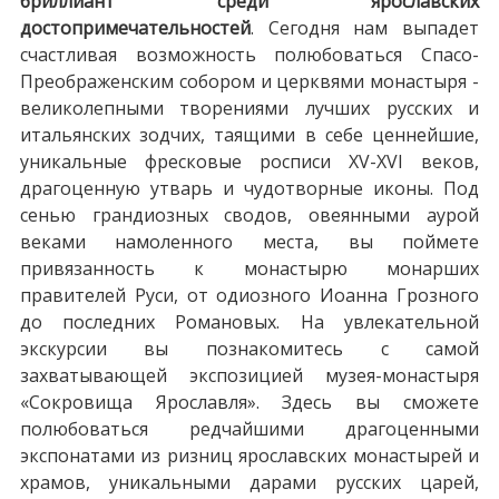
бриллиант среди ярославских
достопримечательностей
. Сегодня нам выпадет
счастливая возможность полюбоваться Спасо-
Преображенским собором и церквями монастыря -
великолепными творениями лучших русских и
итальянских зодчих, таящими в себе ценнейшие,
уникальные фресковые росписи XV-XVI веков,
драгоценную утварь и чудотворные иконы. Под
сенью грандиозных сводов, овеянными аурой
веками намоленного места, вы поймете
привязанность к монастырю монарших
правителей Руси, от одиозного Иоанна Грозного
до последних Романовых. На увлекательной
экскурсии вы познакомитесь с самой
захватывающей экспозицией музея-монастыря
«Сокровища Ярославля». Здесь вы сможете
полюбоваться редчайшими драгоценными
экспонатами из ризниц ярославских монастырей и
храмов, уникальными дарами русских царей,