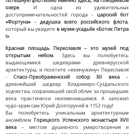
потешную флотилию именно здесь, на Плещеевом
озере
. И одна из удивительных
достопримечательностей города -
царский бот
«Фортуна» - дедушка всего российского флота
,
который вы увидите
в музее-усадьбе «Ботик Петра
I»
.
Красная площадь Переславля – это музей под
открытым небом.
Здесь вы полюбуетесь
выдающимися шедеврами древнерусской
архитектуры, и посетите «жемчужину» Переславля
-
Спасо-Преображенский собор XII века
–
древнейший шедевр Владимиро-Суздальского
зодчества, сохранивший свой облик за прошедшие
века практически неизменившимся. А заложил
чудо-храм сам Юрий Долгорукий в 1152 году!
Вы полюбуетесь уникальным архитектурным
ансамблем
Горицкого Успенского монастыря XVII
века
– местом душевного умиротворения и