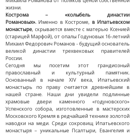
Михаила Романова от поляков ценой собственной
жизни.
Кострома – «колыбель династии
Романовых».
Именно в Костроме,
в Ипатьевском
монастыре
, скрывается вместе с матерью Ксенией
(старицей Марфой), от опалы Годуновых 16-летний
Михаил Федорович Романов - будущий основатель
великой династии трехвековых правителей
России.
Сегодня мы посетим этот грандиозный
православный и культурный памятник.
Основанный в начале XIV века, Ипатьевский
монастырь по праву считается древнейшим в
нашей стране. Наши дни увидели подлинные
храмовые двери каменного «годуновского»
Успенского собора, изготовленные в мастерских
Московского Кремля в редчайшей технике золотой
наводки на меди. Среди сокровищ Ипатьевского
монастыря – уникальные Псалтыри, Евангелия и