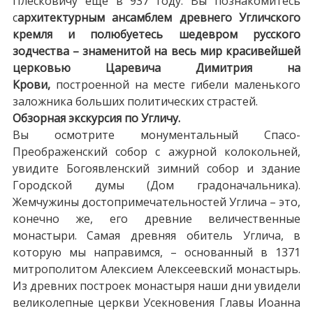
Плесковичу еще в 937 году. Вы познакомитесь
с
архитектурным ансамблем древнего Угличского
кремля и полюбуетесь шедевром русского
зодчества – знаменитой на весь мир красивейшей
церковью Царевича Димитрия на
Крови,
построенной на месте гибели маленького
заложника больших политических страстей.
Обзорная экскурсия по Угличу.
Вы осмотрите монументальный Спасо-
Преображенский собор с ажурной колокольней,
увидите Богоявленский зимний собор и здание
Городской думы (Дом градоначальника).
Жемчужины достопримечательностей Углича – это,
конечно же, его древние величественные
монастыри. Самая древняя обитель Углича, в
которую мы направимся, – основанный в 1371
митрополитом Алексием Алексеевский монастырь.
Из древних построек монастыря наши дни увидели
великолепные церкви Усекновения Главы Иоанна