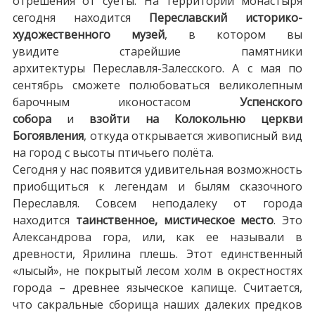
отрешения от суеты. На территории монастыря
сегодня находится
Переславский историко-
художественного музей
, в котором вы
увидите старейшие памятники
архитектуры Переславля-Залесского. А с мая по
сентябрь сможете полюбоваться великолепным
барочным иконостасом
Успенского
собора
и
взойти на Колокольню церкви
Богоявления
, откуда открывается живописный вид
на город с высоты птичьего полёта.
Сегодня у нас появится удивительная возможность
приобщиться к легендам и былям сказочного
Переславля. Совсем неподалеку от города
находится
таинственное, мистическое место
. Это
Александрова гора, или, как ее называли в
древности, Ярилина плешь. Этот единственный
«лысый», не покрытый лесом холм в окрестностях
города – древнее языческое капище. Считается,
что сакральные сборища наших далеких предков