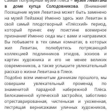
Самый популярный музей Плёса –
музей Левитана
в доме купца Солодовникова
. (Внимание!
Посещение музея Левитана может быть заменено
на музей Пейзажа) Именно здесь жил Левитан в
свой самый плодотворный «Плёсский» период,
который принес ему поистине всемирное
признание! Именно сюда мы с вами и направимся.
Вы побываете в тех самых комнатах, в которых
жил Левитан, полюбуетесь потрясающей
коллекцией подлинников этюдов, эскизов и
картин художника и его не менее великих
современников, а также услышите увлекательный
рассказ о жизни Левитана в Плесе.
Подобно всем именитым дачникам прошлого, мы
совершим увлекательный променад по
знаменитой парадной набережной Плёса.
Белокаменной купеческой застройки, заботливо
отреставрированная, чистенькая и ухоженная,
пестрящая вернисажами уличных художников,