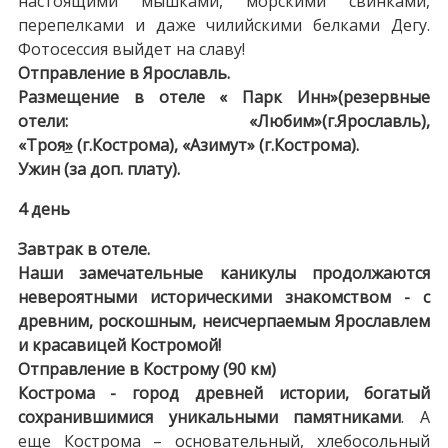
настоящими мышками, морскими свинками,
перепелками и даже чилийскими белками Дегу.
Фотосессия выйдет на славу!
Отправление в Ярославль.
Размещение в отеле « Парк Инн»(резервные
отели: «Любим»(г.Ярославль),
«Троя
»
(г.Кострома), «Азимут» (г.Кострома).
Ужин (за доп. плату).
4 день
Завтрак в отеле.
Наши замечательные каникулы продолжаются
невероятными историческими знакомством - с
древним, роскошным, неисчерпаемым Ярославлем
и красавицей Костромой!
Отправление в Кострому (90 км)
Кострома - город древней истории, богатый
сохранившимися уникальными памятниками
. А
еще Кострома – основательный, хлебосольный