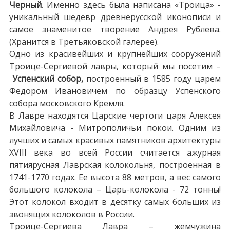
Черный
. Именно здесь была написана «Троица» -
уникальный шедевр древнерусской иконописи и
самое знаменитое творение Андрея Рублева.
(Хранится в Третьяковской галерее).
Одно из красивейших и крупнейших сооружений
Троице-Сергиевой лавры, который мы посетим –
Успенский собор,
построенный в 1585 году царем
Федором Ивановичем по образцу Успенского
собора московского Кремля.
В Лавре находятся Царские чертоги царя Алексея
Михайловича - Митрополичьи покои. Одним из
лучших и самых красивых памятников архитектуры
XVIII века во всей России считается ажурная
пятиярусная Лаврская колокольня, построенная в
1741-1770 годах. Ее высота 88 метров, а вес самого
большого колокола – Царь-колокола - 72 тонны!
Этот колокол входит в десятку самых больших из
звонящих колоколов в России.
Троице-Сергиева Лавра – жемчужина