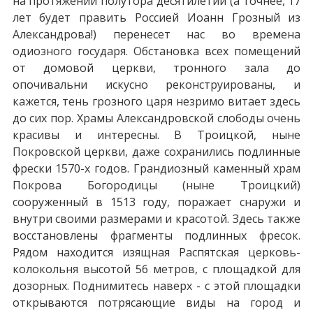
на протяжении полутора десятилетий (а точнее, 17
лет будет править Россией Иоанн Грозный из
Александрова!) перенесет нас во времена
одиозного государя. Обстановка всех помещений
от домовой церкви, тронного зала до
опочивальни искусно реконструированы, и
кажется, тень грозного царя незримо витает здесь
до сих пор. Храмы Александровской слободы очень
красивы и интересны. В Троицкой, ныне
Покровской церкви, даже сохранились подлинные
фрески 1570-х годов. Грандиозный каменный храм
Покрова Богородицы (ныне Троицкий)
сооруженный в 1513 году, поражает снаружи и
внутри своими размерами и красотой. Здесь также
восстановлены фрагменты подлинных фресок.
Рядом находится изящная Распятская церковь-
колокольня высотой 56 метров, с площадкой для
дозорных. Поднимитесь наверх - с этой площадки
открываются потрясающие виды на город и