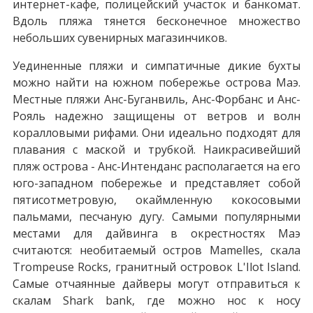
интернет-кафе, полицейский участок и банкомат.
Вдоль пляжа тянется бесконечное множество
небольших сувенирных магазинчиков.
Уединенные пляжи и симпатичные дикие бухты
можно найти на южном побережье острова Маэ.
Местные пляжи Анс-Буганвиль, Анс-Форбанс и Анс-
Рояль надежно защищены от ветров и волн
коралловыми рифами. Они идеально подходят для
плавания с маской и трубкой. Наикрасивейший
пляж острова - Анс-Интенданс располагается на его
юго-западном побережье и представляет собой
пятисотметровую, окаймленную кокосовыми
пальмами, песчаную дугу. Самыми популярными
местами для дайвинга в окрестностях Маэ
считаются: необитаемый остров Mamelles, скала
Trompeuse Rocks, гранитный островок L'Ilot Island.
Самые отчаянные дайверы могут отправиться к
скалам Shark bank, где можно нос к носу