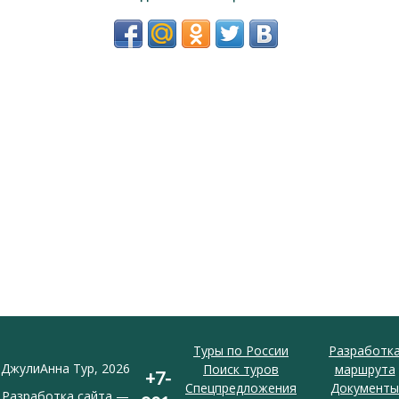
Туры по России
Разработк
ДжулиАнна Тур, 2026
Поиск туров
маршрута
+7-
Спецпредложения
Документы
Разработка сайта —